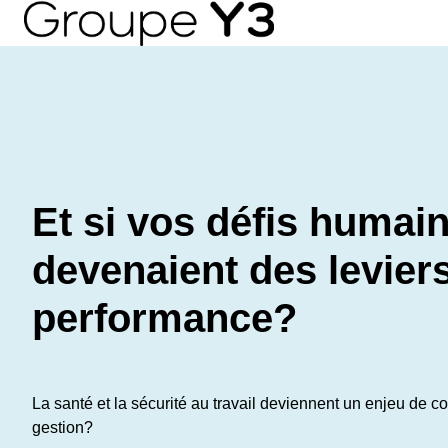
P
a
g
e
d
’
a
Et si vos défis humai
c
c
devenaient des levier
u
e
performance?
i
l
La santé et la sécurité au travail deviennent un enjeu de co
gestion?